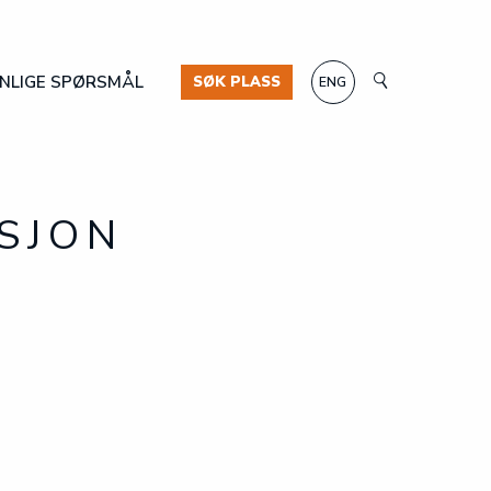
NLIGE SPØRSMÅL
SØK PLASS
ENG
SJON