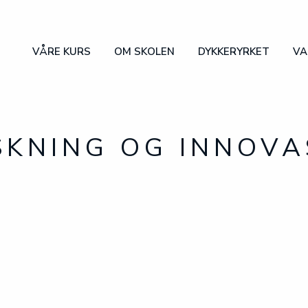
VÅRE KURS
OM SKOLEN
VÅRE KURS
OM SKOLEN
DYKKERYRKET
VA
DYKKERYRKET
VANLIGE SPØRSMÅL
SØK PLASS
SKNING OG INNOVA