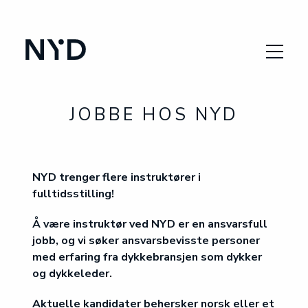
SØK PLASS
VÅRE KURS
JOBBE HOS NYD
OM SKOLEN
DYKKERYRKET
NYD trenger flere instruktører i
fulltidsstilling!
VANLIGE SPØRSMÅL
Å være instruktør ved NYD er en ansvarsfull
jobb, og vi søker ansvarsbevisste personer
med erfaring fra dykkebransjen som dykker
ENG
og dykkeleder.
Aktuelle kandidater behersker norsk eller et