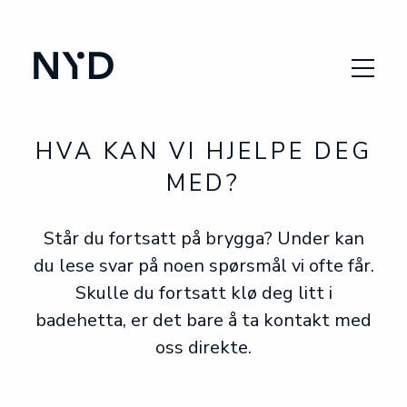
SØK PLASS
VÅRE KURS
HVA KAN VI HJELPE DEG
OM SKOLEN
MED?
DYKKERYRKET
Står du fortsatt på brygga? Under kan
du lese svar på noen spørsmål vi ofte får.
VANLIGE SPØRSMÅL
Skulle du fortsatt klø deg litt i
badehetta, er det bare å ta kontakt med
oss direkte.
ENG