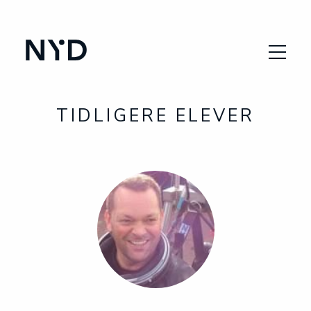
SØK PLASS
VÅRE KURS
TIDLIGERE ELEVER
OM SKOLEN
DYKKERYRKET
VANLIGE SPØRSMÅL
ENG